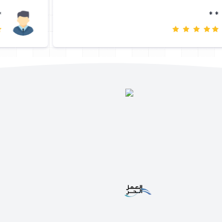
* *
متجر اشتراك وجهتك الموثوقة لاشتراكات IPTV في السعودية والخليج.
جميع الباقات بجودة 4K مع تفعيل فوري وضمان شامل طوال المدة،
ودعم فني متواصل على مدار الساعة. اطلب اشتراكك الآن
وثيقة العمل الحر
FL-748250298